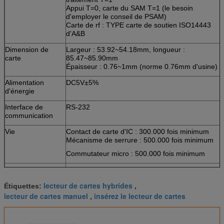
Appui T=0, carte du SAM T=1 (le besoin
d'employer le conseil de PSAM)
Carte de rf : TYPE carte de soutien ISO14443
d'A&B
Dimension de
Largeur : 53.92~54.18mm, longueur :
carte
85.47~85.90mm
Épaisseur : 0.76~1mm (norme 0.76mm d'usine)
Alimentation
DC5V±5%
d'énergie
Interface de
RS-232
communication
Vie
Contact de carte d'IC : 300.000 fois minimum
Mécanisme de serrure : 500.000 fois minimum
Commutateur micro : 500.000 fois minimum
M.T.B.F
100.000 heures (composants électroniques
>
seulement)
lecteur de cartes hybrides
Étiquettes:
,
Conditions
Opération : 0℃~50℃/0 | Rhésus de 90% (non
lecteur de cartes manuel
insérez le lecteur de cartes
,
environnementales
condensation)
Stockage : - 25℃~80℃/0 | Rhésus de 95% (non
condensation)