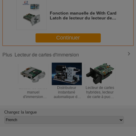
Poids
Au sujet de 240g
Fonction manuelle de With Card
Latch de lecteur du lecteur de
cartes d'immersion d'insertion
RS232 IC Smart Card
Continuer
Lecteur de cartes d'immersion
Plus
Lecteur de cartes
Distributeur
Lecteur de cartes
Lecteur d
manuel
instantané
hybrides, lecteur
magnétiq
d'immersion
automatique de
de carte à puce
la fonct
d'insertion
carte, machine de
de lecteur de
serru
personnalisation
cartes
de carte
d'immersion,
Changez la langue
lecteur de cartes
manuel
d'insertion, lecteur
de cartes de RFID