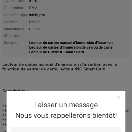
Type de carte:
IC|Rf
Certification:
EMV
Caractéristique:
Intelligent
Interface:
RS232
Alimentation
C.C 5V
d'énergie:
Lecteur de cartes manuel d'immersion d'insertion
Surligner:
,
Lecteur de cartes d'immersion de verrou de carte
,
Lecteur de RS232 IC Smart Card
Lecteur de cartes manuel d'immersion d'insertion avec la
fonction de verrou de carte, lecteur d'IC Smart Card
Description :
Laisser un message
• &write lu par carte d'IC&RF
• Fermez à clef automatiquement éjection manuelle/automatique de
Nous vous rappellerons bientôt!
carte, de carte
• Conception spéciale pour le lecteur protecteur du corps étranger
• Options multiples d'encadrement
• Option de conseil de PSAM