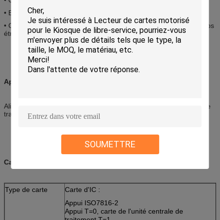
• EMV certifié
• Conception spéciale de cloison pour le lecteur protecteur du corps
étranger
Applications :
Alimentez la distribution, jeu, gouvernement, système se garant, le
transport CAF, utilité
SOUMETTRE
Caractéristiques :
Type de carte
Carte d'IC :
Appui ISO7816-2
Appui T=0, carte de l'unité centrale de
traitement T=1