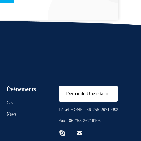
Événements
Demande Une citation
Cas
TéLéPHONE : 86-755-26710992
News
Fax : 86-755-26710105

