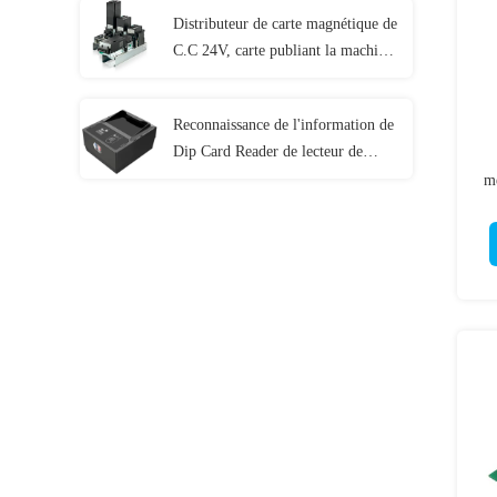
Distributeur de carte magnétique de
C.C 24V, carte publiant la machine
CRT-591-T avec 3 empileurs de
carte
Reconnaissance de l'information de
Dip Card Reader de lecteur de
passeport de CRT-603-9001 E
mé