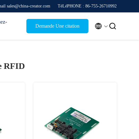
ail sales@china-creator.com
TéLéPHONE : 86-755-26710992
ez-


Demande Une citation
te RFID