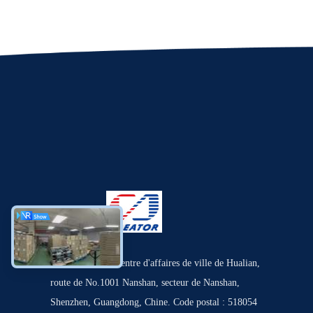
8/F, T3 de bloc, centre d'affaires de ville de Hualian,
route de No.1001 Nanshan, secteur de Nanshan,
Shenzhen, Guangdong, Chine. Code postal : 518054