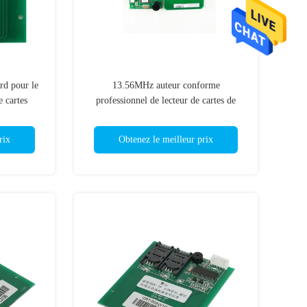
rd pour le
13.56MHz auteur conforme
e cartes
professionnel de lecteur de cartes de
mégahertz
PCSC Smart RFID pour l'utilité
rix
Obtenez le meilleur prix