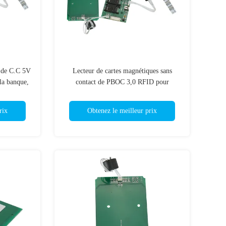
e de C.C 5V
Lecteur de cartes magnétiques sans
la banque,
contact de PBOC 3,0 RFID pour
rf
l'utilité, lecteur de Smart Card
rix
Obtenez le meilleur prix