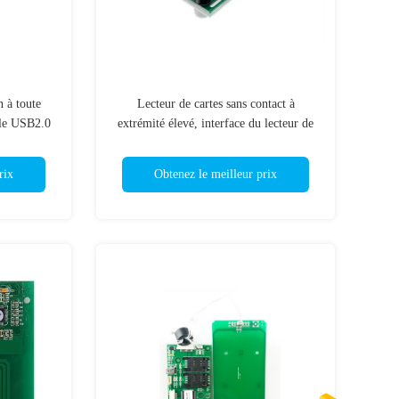
 à toute
Lecteur de cartes sans contact à
ule USB2.0
extrémité élevé, interface du lecteur de
D CRT-603-
cartes d'identification de Rfid CRT-603-
V20 RS232
rix
Obtenez le meilleur prix