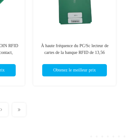
d'OIN RFID
À haute fréquence du PC/Sc lecteur de
contact,
cartes de la banque RFID de 13,56
IC
mégahertz, lecteur de cartes sans contact
d'IC
rix
Obtenez le meilleur prix