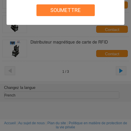
carte
Contact
SOUMETTRE
Distributeur de carte de TTL RFID
Contact
Distributeur magnétique de carte de RFID
Contact
1 / 3
Changez la langue
French
Accueil
|
Au sujet de nous
|
Plan du site
|
Politique en matière de protection de
la vie privée