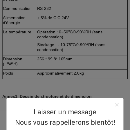
Communication
RS-232
Alimentation
± 5% de C.C 24V
d'énergie
La température
Opération : 0~50℃/0-90%RH (sans
condensation)
Stockage : - 10-75℃/0-90%RH (sans
condensation)
Dimension
256 * 99.8* 165mm
(L*W*H)
Poids
Approximativement 2.0kg
Annex1. Dessin de structure et de dimension
Laisser un message
Nous vous rappellerons bientôt!