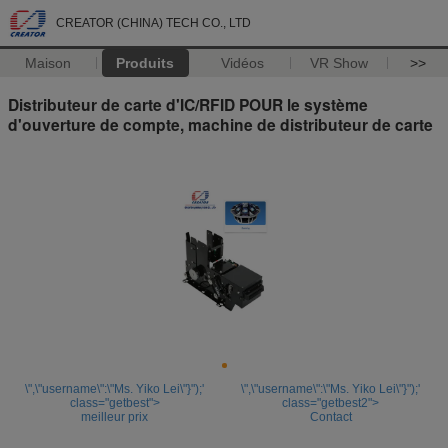
CREATOR (CHINA) TECH CO., LTD
Maison
Produits
Vidéos
VR Show
>>
Distributeur de carte d'IC/RFID POUR le système
d'ouverture de compte, machine de distributeur de carte
\",\"username\":\"Ms. Yiko Lei\"}");'
\",\"username\":\"Ms. Yiko Lei\"}");'
class="getbest">
class="getbest2">
meilleur prix
Contact