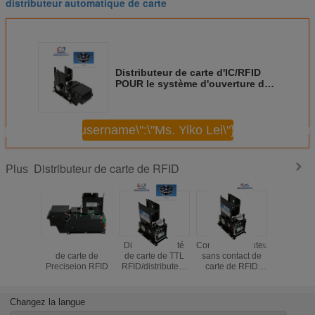
distributeur automatique de carte
Distributeur de carte d'IC/RFID
POUR le système d'ouverture de
compte, machine de distributeur
de carte
pour nous\",\"username\":\"Ms. Yiko Lei\"}");'>
Continuer
Distributeur de carte de RFID
Plus
Haut distributeur
Distributeur futé
Contact/distributeur
Syst
de carte de
de carte de TTL
sans contact de
d'ouvert
Preciseion RFID
RFID/distributeur
carte de RFID
compte R
magnétique de
avec RS-232C
RFID/distr
carte de rf avec
pour le système
carte d
EMV certifié
de contrôle
distribut
Changez la langue
d'accès
carte de