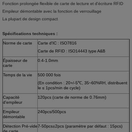
Fonction prolongée flexible de carte de lecture et d'écriture RFID
Empileur démontable avec la fonction de verrouillage
La plupart de design compact
Spécifications techniques :
Norme de carte
Carte d'IC : ISO7816
Carte de RFID : ISO14443 type A&B
Épaisseur de
0.4-1.0mm
carte
Temps de la vie
500 000 fois
(En condition : 20+/-5℃, 35~60%RH, distribuent
le ≤ 1pcs/min de cycle)
Capacité
120pcs (carte de norme de 0.76mm)
d'empileur
Empileur
240pcs/500pcs
démontable
Détection Pré-vide
7-50pcs±2pcs (paramètre par défaut : 15pcs)
de carte