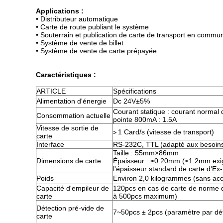
Applications :
• Distributeur automatique
• Carte de route publiant le système
• Souterrain et publication de carte de transport en commu
• Système de vente de billet
• Système de vente de carte prépayée
Caractéristiques :
ARTICLE
Spécifications
Alimentation d'énergie
Dc 24V±5%
Courant statique : courant normal 
Consommation actuelle
pointe 800mA : 1.5A
Vitesse de sortie de
>
1 Card/s (vitesse de transport)
carte
Interface
RS-232C, TTL (adapté aux besoins 
Taille : 55mm×86mm
Dimensions de carte
Épaisseur : ≥0.20mm (≥1.2mm exige
l'épaisseur standard de carte d'Ex-t
Poids
Environ 2,0 kilogrammes (sans acc
Capacité d'empileur de
120pcs en cas de carte de norme 
carte
à 500pcs maximum)
Détection pré-vide de
7~50pcs ± 2pcs (paramètre par déf
carte