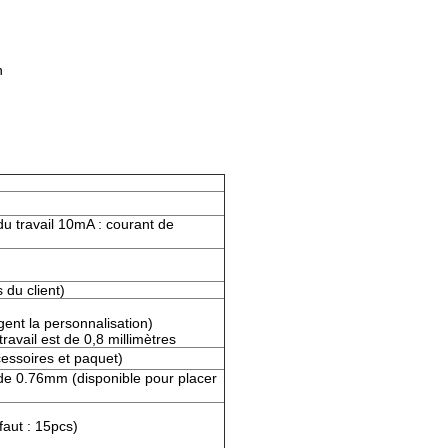
n
du travail 10mA : courant de
du client)
nt la personnalisation)
ravail est de 0,8 millimètres
essoires et paquet)
de 0.76mm (disponible pour placer
aut : 15pcs)