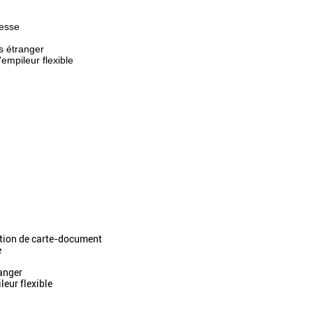
tesse
s étranger
empileur flexible
ation de carte-document
e
ranger
leur flexible