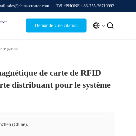
ail sales@china-creator.com
TéLéPHONE : 86-755-26710992
ez-


Demande Une citation
e se garant
magnétique de carte de RFID
rte distribuant pour le système
nzhen (Chine).