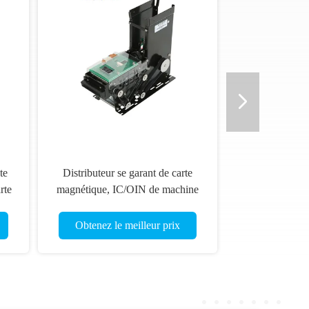
te
Distributeur se garant de carte
rte
magnétique, IC/OIN de machine
e
de distributeur carte de RFid
Obtenez le meilleur prix