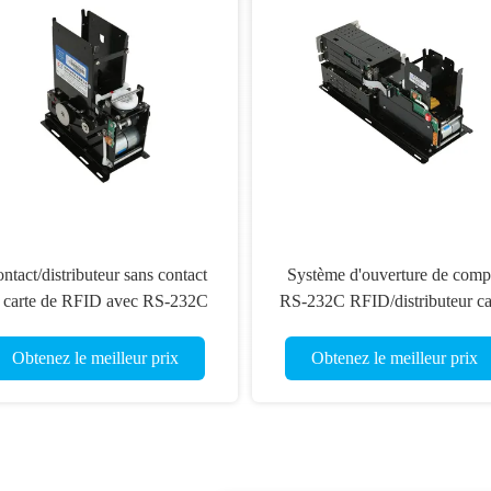
ntact/distributeur sans contact
Système d'ouverture de comp
 carte de RFID avec RS-232C
RS-232C RFID/distributeur ca
pour le système de contrôle
de rf, distributeur de carte d
d'accès
bande magnétique
Obtenez le meilleur prix
Obtenez le meilleur prix