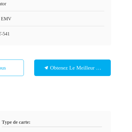
ator
, EMV
-541
ous
Obtenez Le Meilleur Prix
Type de carte: