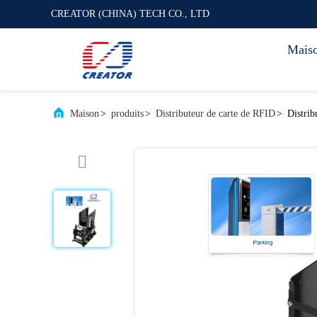
CREATOR (CHINA) TECH CO., LTD
Mais
Maison
>
produits
>
Distributeur de carte de RFID
>
Distrib