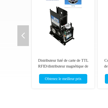
Distributeur futé de carte de TTL
Co
RFID/distributeur magnétique de
de
carte de rf avec EMV certifié
Obtenez le meilleur prix