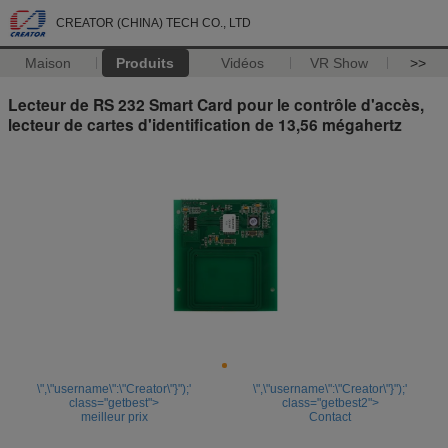
CREATOR (CHINA) TECH CO., LTD
Maison
Produits
Vidéos
VR Show
>>
Lecteur de RS 232 Smart Card pour le contrôle d'accès,
lecteur de cartes d'identification de 13,56 mégahertz
\",\"username\":\"Creator\"}");'
\",\"username\":\"Creator\"}");'
class="getbest">
class="getbest2">
meilleur prix
Contact