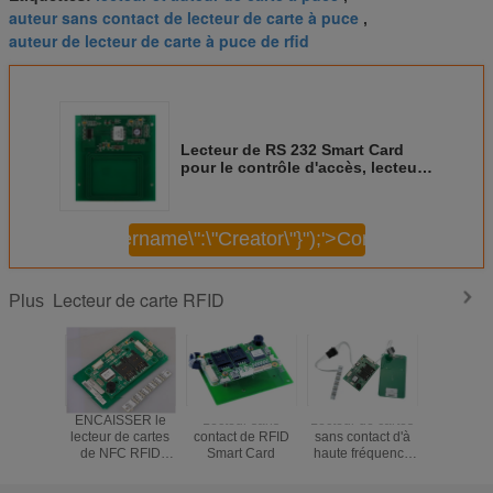
auteur sans contact de lecteur de carte à puce
,
auteur de lecteur de carte à puce de rfid
Lecteur de RS 232 Smart Card
pour le contrôle d'accès, lecteur
de cartes d'identification de
13,56 mégahertz
\",\"username\":\"Creator\"}");'>
Continuer
Lecteur de carte RFID
Plus
ENCAISSER le
Lecteur sans
Lecteur de cartes
Interfa
lecteur de cartes
contact de RFID
sans contact d'à
communic
de NFC RFID
Smart Card
haute fréquence
toute vite
d'atmosphère
RFID, lecteur de
contact du
cartes de rf avec
USB2.0 de 