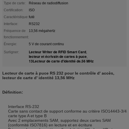
Type de carte:
Réseau de radiodiffusion
Certification:
ISO
Caractéristique:
futé
Interface:
RS232
Fréquence de
13,56 mégahertz
fonctionnement:
Énergie:
5 V de courant continu
Lecteur Writer de RFID Smart Card
Surligner:
,
lecteur et écrivain de cartes à puce
,
13Lecteur de carte d'identité de.56 MHz
Lecteur de carte à puce RS 232 pour le contrôle d' accès,
lecteur de carte d' identité 13,56 MHz
Définition:
Interface RS-232
Carte sans contact de support conforme au critère ISO14443-3/4
carte type A et type B
Avec 2 emplacements SAM, supportez deux cartes SAM
(conformité ISO7816) en lecture et en écriture