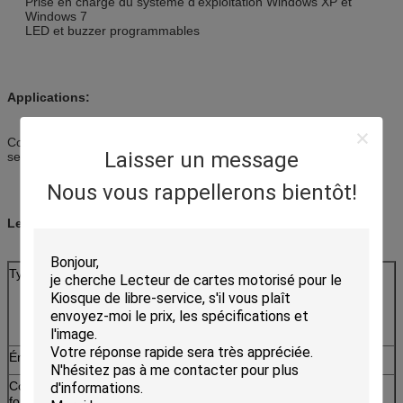
Prise en charge du système d'exploitation Windows XP et
Windows 7
LED et buzzer programmables
Applications:
Contrôle d'accès, éducation, commerce de détail, gouvernement,
Laisser un message
services publics
Nous vous rappellerons bientôt!
Les spécifications:
Type de carte
Carte RF:ISO14443Types A et B
La carte SAM:
ISO7816 T=0,T=1 carte SAM (deux
emplacements SAM)
Énergie électrique
DC 5V ± 5%
Courant de
Pour les appareils à combustion
fonctionnement