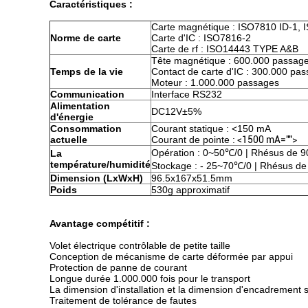
Caractéristiques :
Carte magnétique : ISO7810 ID-1, 
Norme de carte
Carte d'IC : ISO7816-2
Carte de rf : ISO14443 TYPE A&B
Tête magnétique : 600.000 passag
Temps de la vie
Contact de carte d'IC : 300.000 pa
Moteur : 1.000.000 passages
Communication
Interface RS232
Alimentation
DC12V±5%
d'énergie
Consommation
Courant statique : <150 mA
actuelle
Courant de pointe :
<1500 mA="">
Opération : 0~50℃/0 | Rhésus de 9
La
température/humidité
Stockage : - 25~70℃/0 | Rhésus de
Dimension (LxWxH)
96.5x167x51.5mm
Poids
530g approximatif
Avantage compétitif :
Volet électrique contrôlable de petite taille
Conception de mécanisme de carte déformée par appui
Protection de panne de courant
Longue durée 1.000.000 fois pour le transport
La dimension d'installation et la dimension d'encadrement
Traitement de tolérance de fautes