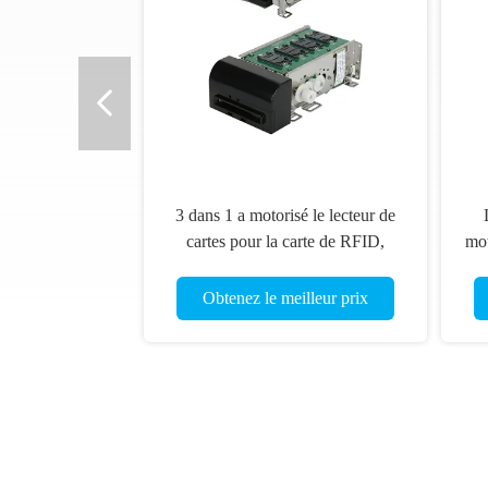
3 dans 1 a motorisé le lecteur de
cartes pour la carte de RFID,
mot
auteur de lecteur de cartes d'IC,
RS2
carte magnétique lue
Obtenez le meilleur prix