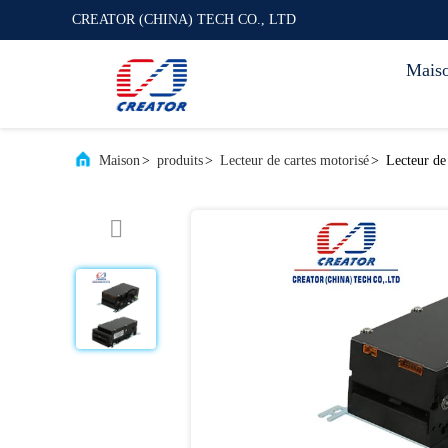
CREATOR (CHINA) TECH CO., LTD
Mais
Maison
>
produits
>
Lecteur de cartes motorisé
>
Lecteur de