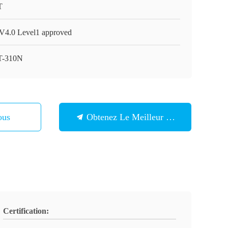
T
4.0 Level1 approved
T-310N
ous
Obtenez Le Meilleur Prix
Certification: