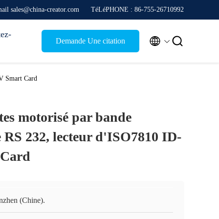
ail sales@china-creator.com
TéLéPHONE : 86-755-26710992
ez-


Demande Une citation
MV Smart Card
tes motorisé par bande
 RS 232, lecteur d'ISO7810 ID-
 Card
nzhen (Chine).