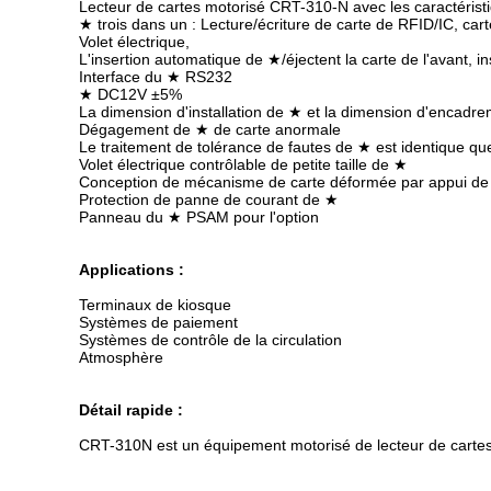
Lecteur de cartes motorisé CRT-310-N avec les caractéristi
★ trois dans un : Lecture/écriture de carte de RFID/IC, c
Volet électrique,
L'insertion automatique de ★/éjectent la carte de l'avant, in
Interface du ★ RS232
★ DC12V ±5%
La dimension d'installation de ★ et la dimension d'encadr
Dégagement de ★ de carte anormale
Le traitement de tolérance de fautes de ★ est identique q
Volet électrique contrôlable de petite taille de ★
Conception de mécanisme de carte déformée par appui d
Protection de panne de courant de ★
Panneau du ★ PSAM pour l'option
Applications :
Terminaux de kiosque
Systèmes de paiement
Systèmes de contrôle de la circulation
Atmosphère
Détail rapide :
CRT-310N est un équipement motorisé de lecteur de cartes q