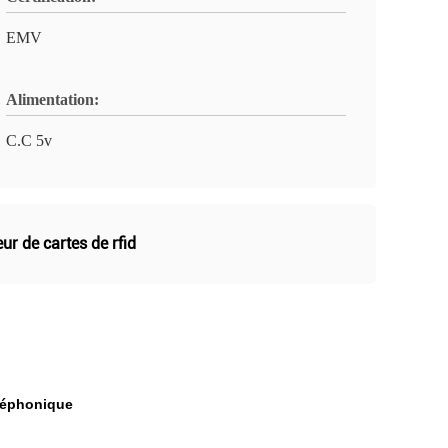
EMV
Alimentation:
C.C 5v
eur de cartes de rfid
éléphonique