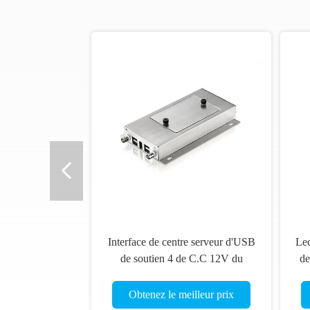
Interface de centre serveur d'USB
Lec
de soutien 4 de C.C 12V du
de
lecteur de cartes de kiosque de
métro de RFID/IC CRT-603-G
Obtenez le meilleur prix