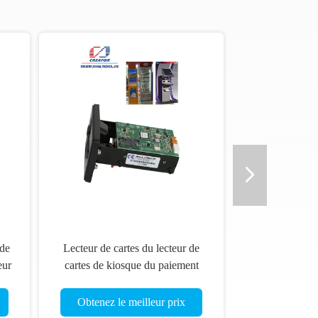
 de
Lecteur de cartes du lecteur de
eur
cartes de kiosque du paiement
on
RFID de service d'individu
que
d'OIN/atmosphère IC
Obtenez le meilleur prix