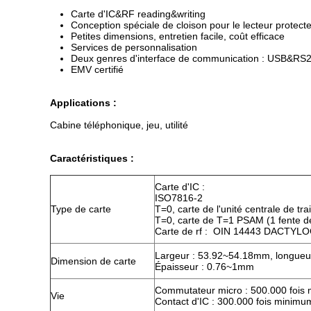
Carte d'IC&RF reading&writing
Conception spéciale de cloison pour le lecteur protect
Petites dimensions, entretien facile, coût efficace
Services de personnalisation
Deux genres d'interface de communication : USB&RS
EMV certifié
Applications :
Cabine téléphonique, jeu, utilité
Caractéristiques :
Carte d'IC :
ISO7816-2
Type de carte
T=0, carte de l'unité centrale de tr
T=0, carte de T=1 PSAM (1 fente 
Carte de rf : OIN 14443 DACTYLO
Largeur : 53.92~54.18mm, longue
Dimension de carte
Épaisseur : 0.76~1mm
Commutateur micro : 500.000 foi
Vie
Contact d'IC : 300.000 fois minimu