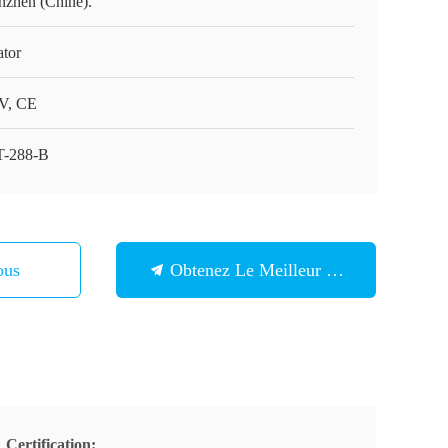
nzhen (Chine).
ator
V, CE
-288-B
ous
Obtenez Le Meilleur Prix
Certification: