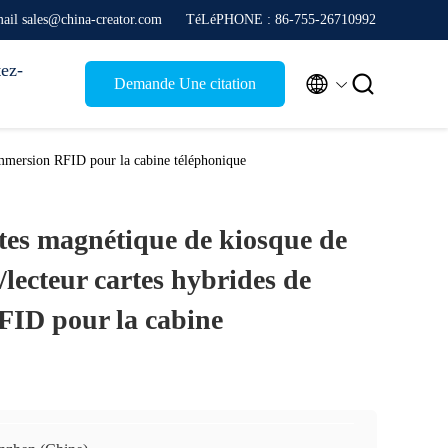
ail sales@china-creator.com
TéLéPHONE : 86-755-26710992
ez-


Demande Une citation
'immersion RFID pour la cabine téléphonique
rtes magnétique de kiosque de
/lecteur cartes hybrides de
FID pour la cabine