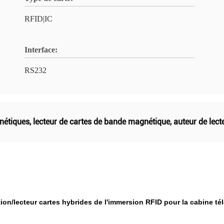
RFID|IC
Interface:
RS232
gnétiques
,
lecteur de cartes de bande magnétique
,
auteur de lect
tion/lecteur cartes hybrides de l'immersion RFID pour la cabine t