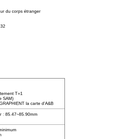
eur du corps étranger
232
aitement T=1
de SAM)
GRAPHIENT la carte d'A&B
ur : 85.47~85.90mm
s minimum
m