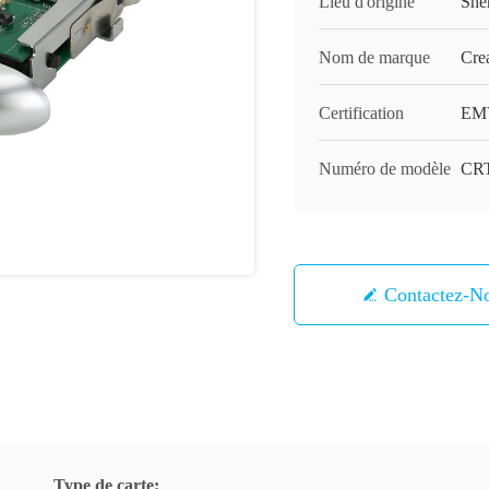
Lieu d'origine
She
Nom de marque
Cre
Certification
EM
Numéro de modèle
CRT
Contactez-N
Type de carte: