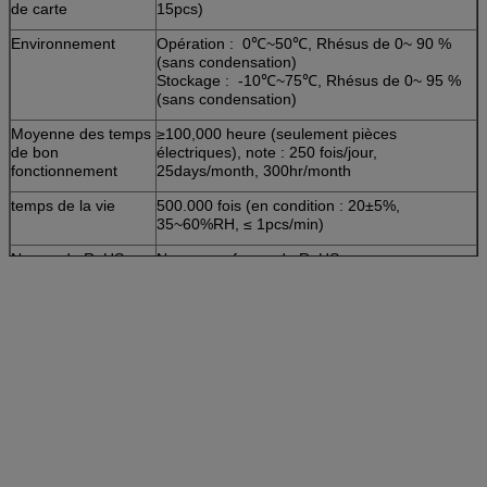
de carte
15pcs)
Environnement
Opération : 0℃~50℃, Rhésus de 0~ 90 %
(sans condensation)
Stockage : -10℃~75℃, Rhésus de 0~ 95 %
(sans condensation)
Moyenne des temps
≥100,000 heure (seulement pièces
de bon
électriques), note : 250 fois/jour,
fonctionnement
25days/month, 300hr/month
temps de la vie
500.000 fois (en condition : 20±5%,
35~60%RH, ≤ 1pcs/min)
Norme de RoHS
Norme conforme de RoHS