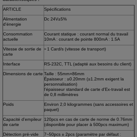
ARTICLE
Spécifications
Alimentation
Dc 24V±5%
d'énergie
Consommation
Courant statique : courant normal du travail
actuelle
10mA : courant de pointe 800mA : 1.5A
Vitesse de sortie de
1 Card/s (vitesse de transport)
>
carte
Interface
RS-232C, TTL (adapté aux besoins du client)
Dimensions de carte
Taille : 55mm×86mm
Épaisseur : ≥0.20mm (≥1.2mm exigent la
personnalisation)
l'épaisseur standard de carte d'Ex-travail est
de 0,8 millimètres
Poids
Environ 2,0 kilogrammes (sans accessoires et
paquet)
Capacité d'empileur
120pcs en cas de carte de norme de 0.76mm
de carte
(disponible pour placer à 500pcs maximum)
Détection pré-vide
7~50pcs ± 2pcs (paramètre par défaut :