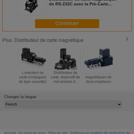
de RS-232C avec la Pré-Carte
distribuant, distributeur se
garant de carte de système
Continuer
Distributeur de carte magnétique
Plus
Collecteur de
Distributeur de
Lecteur de cartes
Distribut
carte (conjuguez
carte, dispositif de
magnétiques de
carte mag
de type cassette)
mécanisme de
deux empileurs
de 3 emp
crochet,
distributeur
automatique de
Changez la langue
carte
Accueil
|
Au sujet de nous
|
Plan du site
|
Politique en matière de protection de