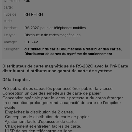
Norme de
OIN
carte:
Type de
RFI RFI RFI
carte:
Interface:
RS-232C pour les téléphones mobiles
Le type:
Distributeur de cartes magnétiques
Voltage:
C.C 24V
distributeur de carte SIM
machine à distribuer des cartes
Surligner:
,
,
Distributeur de cartes du système de stationnement
Distributeur de carte magnétique de RS-232C avec la Pré-Carte
distribuant, distributeur se garant de carte de système
Détail rapide :
Pré-publiant des capacités pour accélérer publier la vitesse
Conception unique des émetteurs de carte de papier
Conception spéciale pour le lecteur protecteur du corps étranger
La conception prolongée rend la capacité de carte de l'empileur
flexible
· Empêchez la distribution de 2 cartes.
· Conception de distribution de carte de papier.
· Ajustement facile d'épaisseur de carte.
· Chargement et entretien faciles de carte.
· L'ISP de soutien télécharge en ligne.