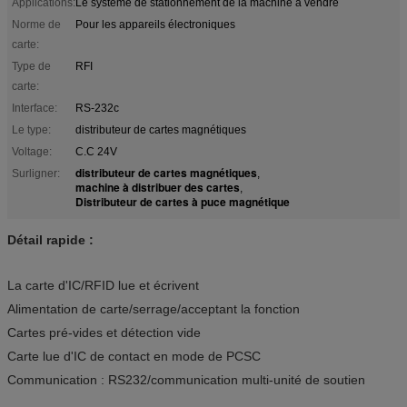
Applications:
Le système de stationnement de la machine à vendre
Norme de
Pour les appareils électroniques
carte:
Type de
RFI
carte:
Interface:
RS-232c
Le type:
distributeur de cartes magnétiques
Voltage:
C.C 24V
distributeur de cartes magnétiques
Surligner:
,
machine à distribuer des cartes
,
Distributeur de cartes à puce magnétique
Détail rapide :
La carte d'IC/RFID lue et écrivent
Alimentation de carte/serrage/acceptant la fonction
Cartes pré-vides et détection vide
Carte lue d'IC de contact en mode de PCSC
Communication : RS232/communication multi-unité de soutien