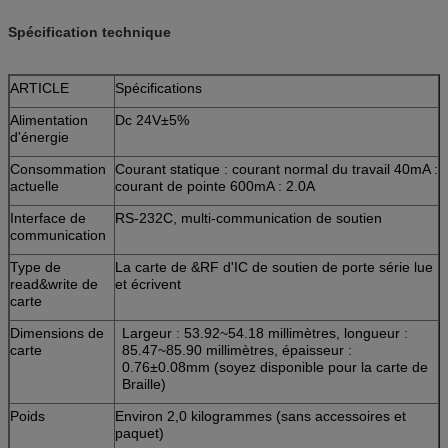
Spécification technique
ARTICLE
Spécifications
Alimentation
Dc 24V±5%
d'énergie
Consommation
Courant statique : courant normal du travail 40mA :
actuelle
courant de pointe 600mA : 2.0A
Interface de
RS-232C, multi-communication de soutien
communication
Type de
La carte de &RF d'IC de soutien de porte série lue
read&write de
et écrivent
carte
Dimensions de
Largeur : 53.92~54.18 millimètres, longueur :
carte
85.47~85.90 millimètres, épaisseur :
0.76±0.08mm (soyez disponible pour la carte de
Braille)
Poids
Environ 2,0 kilogrammes (sans accessoires et
paquet)