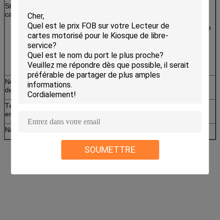
Standars de
ISO14443-3 conforme (Mifare un : S50, S70, UL
carte de rf
etc.)
ISO14443-4 conforme (DACTYLOGRAPHIEZ une
unité centrale de traitement : Mifare plus, desfire
etc. de Mifare)
ISO14443-4 TYPE conforme unité centrale de
traitement de B
Norme de carte
Carte standard conforme T=0/T=1 de l'unité
de SIM
centrale de traitement ISO7816
Téléchargement
Appui sur la ligne téléchargement d'ISP
en ligne
Norme de RoHS
Norme conforme de RoHS
SOUMETTRE