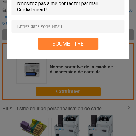
surveiller l'emplacement de dispositif en temps réel pour éviter ...
Distributeur de personnalisation de la carte USB2.0
Étiquettes:
module de distributeur de carte du désordre 2A
,
,
6 trémies cardent le distributeur de personnalisation
Description de produit >
SOUMETTRE
Norme portative de la machine
d'impression de carte de
distributeur de personnalisation
de Smart Card ISO7816
Continuer
Distributeur de personnalisation de carte
Plus