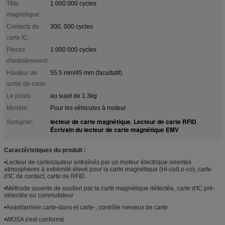
Tête
1 000 000 cycles
magnétique:
Contacts de
300, 000 cycles
carte IC:
Pièces
1 000 000 cycles
d'entraînement:
Hauteur de
55.5 mm/45 mm (facultatif)
sortie de carte:
Le poids:
au sujet de 1.3kg
Modèle:
Pour les véhicules à moteur
lecteur de carte magnétique
Lecteur de carte RFID
Surligner:
,
,
Écrivain du lecteur de carte magnétique EMV
Caractéristiques du produit :
•Lecteur de cartes/auteur entraînés par un moteur électrique orientés
atmosphères à extrémité élevé pour la carte magnétique (Hi-co/Lo-co), carte
d'IC de contact, carte de RFID.
•Méthode ouverte de soutien par la carte magnétique détectée, carte d'IC pré-
détectée ou commutateur
•Avant/arrière carte-dans et carte-, contrôle nerveux de carte
•WOSA s'est conformé