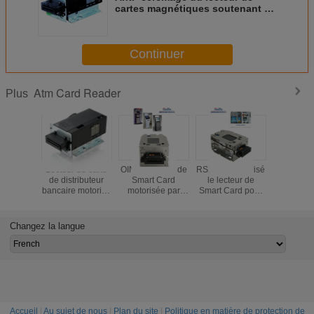
cartes magnétiques soutenant la
méthode ouverte pour des
banques
Continuer
Atm Card Reader
Plus
Lecteur de carte
OIN de lecteur de
RS232 a motorisé
Lecteur de
de distributeur
Smart Card
le lecteur de
de contact
bancaire motorisé
motorisée par
Smart Card pour
motorisé
par hybride
atmosphère, de
la carte d'unité
atmosp
lecteur de cartes
centrale de
lecteur de
magnétiques et
traitement, C.C
futé de S
Changez la langue
d'auteur
24V de lecteur de
cartes de Mifare
S50
Accueil
|
Au sujet de nous
|
Plan du site
|
Politique en matière de protection de