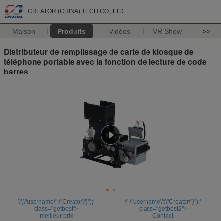
CREATOR (CHINA) TECH CO., LTD
Maison
Produits
Vidéos
VR Show
>>
Distributeur de remplissage de carte de kiosque de
téléphone portable avec la fonction de lecture de code
barres
\",\"username\":\"Creator\"}");'
\",\"username\":\"Creator\"}");'
class="getbest">
class="getbest2">
meilleur prix
Contact