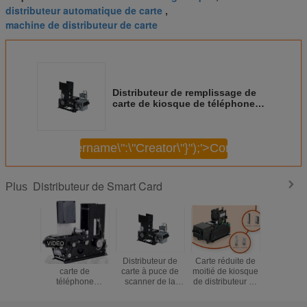
distributeur automatique de carte
,
machine de distributeur de carte
Distributeur de remplissage de
carte de kiosque de téléphone
portable avec la fonction de
lecture de code barres
\",\"username\":\"Creator\"}");'>
Continuer
Distributeur de Smart Card
Plus
Distributeur de
Distributeur de
Carte réduite de
Systèm
carte de
carte à puce de
moitié de kiosque
paiement l
téléphone
scanner de la
de distributeur de
écriture d
portable publiant
demi-taille 1/2
carte de SIM
du distri
la machine avec
SIM Card
publiant la
RS232 I