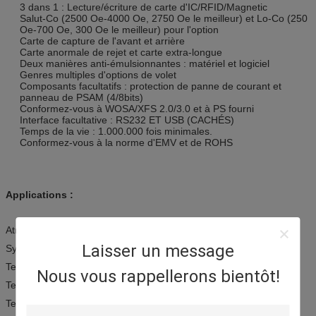
3 dans 1 : Lecture/écriture de carte d'IC/RFID/Magnetic
Salut-Co (2500 Oe-4000 Oe, 2750 Oe le meilleur) et Lo-Co (250
Oe-700 Oe, 300 Oe le meilleur) pour l'option
Carte de capture de l'avant et arrière
Carte anormale de rejet et carte extra-longue
Deux manières anti-émulsionnantes : matériel et logiciel
Genres multiples d'options de volet
Composants facultatifs : protection de panne de courant et
panneau de PSAM (4/8bits)
Conformez-vous à WOSA/XFS 2.0/3.0 et à PS fourni
Interface facultative : RS232 ET USB (CACHÉS)
Temps de la vie : 1.000.000 fois minimales.
Conformez-vous à la norme d'EMV et de ROHS
Applications :
Atmosphère
Laisser un message
Systèmes de paiement
Terminaux de kiosque
Nous vous rappellerons bientôt!
Terminaux de contrôle d'accès
Terminaux de sécurité