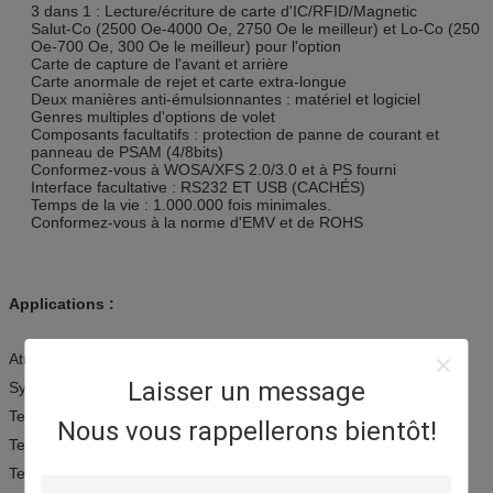
3 dans 1 : Lecture/écriture de carte d'IC/RFID/Magnetic
Salut-Co (2500 Oe-4000 Oe, 2750 Oe le meilleur) et Lo-Co (250
Oe-700 Oe, 300 Oe le meilleur) pour l'option
Carte de capture de l'avant et arrière
Carte anormale de rejet et carte extra-longue
Deux manières anti-émulsionnantes : matériel et logiciel
Genres multiples d'options de volet
Composants facultatifs : protection de panne de courant et
panneau de PSAM (4/8bits)
Conformez-vous à WOSA/XFS 2.0/3.0 et à PS fourni
Interface facultative : RS232 ET USB (CACHÉS)
Temps de la vie : 1.000.000 fois minimales.
Conformez-vous à la norme d'EMV et de ROHS
Applications :
Atmosphère
Laisser un message
Systèmes de paiement
Terminaux de kiosque
Nous vous rappellerons bientôt!
Terminaux de contrôle d'accès
Terminaux de sécurité