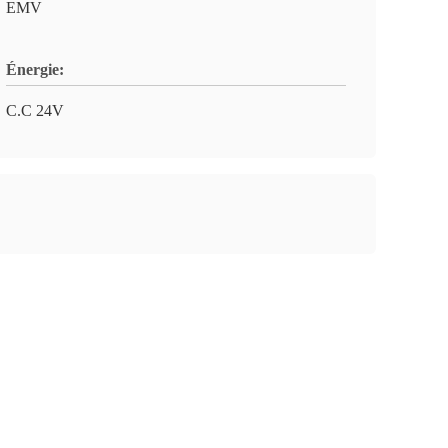
EMV
Énergie:
C.C 24V