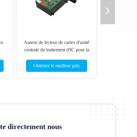
es
Auteur de lecteur de cartes d'unité
centrale de traitement d'IC pour la
 de
machine de jeu, lecteur
d'atmosphère Smart Card
Obtenez le meilleur prix
te directement nous