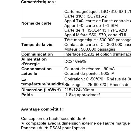
Caractéristiques :
Carte magnétique : ISO7810 ID-1,7
Carte d'IC : ISO7816-2
Appui T=0, carte de l'unité centrale
Norme de carte
Appui T=0, carte de T=1 SIM
Carte de rf : ISO14443 TYPE A&B
Appui Mifare S50, S70, carte d'UL
Tête magnétique : 500.000 passag
Temps de la vie
Contact de carte d'IC : 300.000 pa
Moteur : 500.000 passages
Communication
Interface RS232 et option d'interf
Alimentation
DC24V±5%
d'énergie
Consommation
Courant de réserve : 90mA
actuelle
Courant de pointe : 800mA
Opération : 0~50℃/0 | Rhésus de 9
La
température/humidité
Stockage : - 25-80℃/0 | Rhésus de
Dimension (LxWxH)
215x124x90mm
Poids
.1.8kg approximatif
Avantage compétitif :
Conception de haute sécurité de ★
★ compatible avec la dimension externe de l'autre marque e
Panneau du ★ PSAM pour l'option