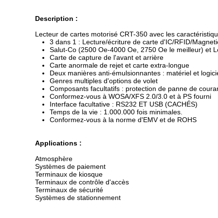
Description :
Lecteur de cartes motorisé CRT-350 avec les caractéristiqu
3 dans 1 : Lecture/écriture de carte d'IC/RFID/Magneti
Salut-Co (2500 Oe-4000 Oe, 2750 Oe le meilleur) et L
Carte de capture de l'avant et arrière
Carte anormale de rejet et carte extra-longue
Deux manières anti-émulsionnantes : matériel et logici
Genres multiples d'options de volet
Composants facultatifs : protection de panne de cour
Conformez-vous à WOSA/XFS 2.0/3.0 et à PS fourni
Interface facultative : RS232 ET USB (CACHÉS)
Temps de la vie : 1.000.000 fois minimales.
Conformez-vous à la norme d'EMV et de ROHS
Applications :
Atmosphère
Systèmes de paiement
Terminaux de kiosque
Terminaux de contrôle d'accès
Terminaux de sécurité
Systèmes de stationnement