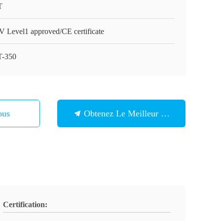
T
 Level1 approved/CE certificate
-350
ous
Obtenez Le Meilleur Prix
Certification: