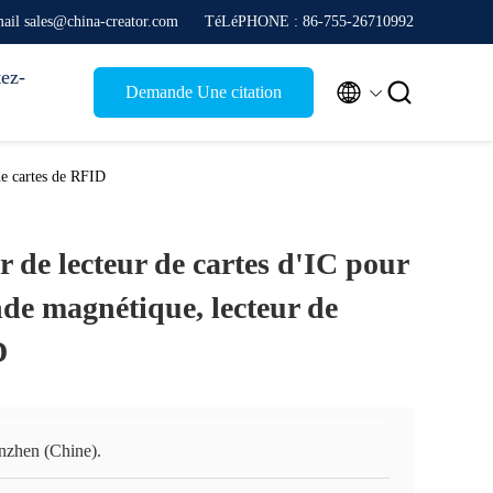
ail sales@china-creator.com
TéLéPHONE : 86-755-26710992
ez-


Demande Une citation
de cartes de RFID
r de lecteur de cartes d'IC pour
nde magnétique, lecteur de
D
nzhen (Chine).