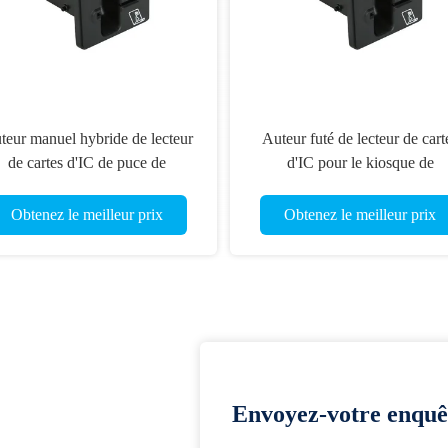
teur manuel hybride de lecteur
Auteur futé de lecteur de cart
de cartes d'IC de puce de
d'IC pour le kiosque de
nsertion rf, lecteur de Smart Card
l'information, auteur de lecteur
de bande magnétique
cartes de RFID
Obtenez le meilleur prix
Obtenez le meilleur prix
Envoyez-votre enquê