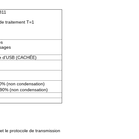
811
 de traitement T=1
es
ssages
ace d'USB (CACHÉE)
0% (non condensation)
 90% (non condensation)
t le protocole de transmission