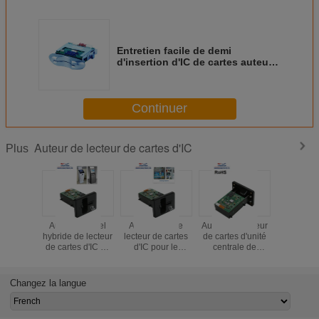
Entretien facile de demi
d'insertion d'IC de cartes auteur
de lecteur pour la fente/machine
de jeu
Continuer
Auteur de lecteur de cartes d'IC
Plus
Auteur manuel
Auteur futé de
Auteur de lecteur
Lecteur et
hybride de lecteur
lecteur de cartes
de cartes d'unité
de cartes 
de cartes d'IC de
d'IC pour le
centrale de
d'IC de
puce de l'insertion
kiosque de
traitement d'IC
d'insertio
rf, lecteur de
l'information,
pour la machine
pour le t
Smart Card de
auteur de lecteur
de jeu, lecteur
de sécu
Changez la langue
bande
de cartes de RFID
d'atmosphère
magnétique
Smart Card