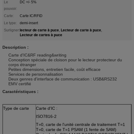
Le
DC +/- 5%
pouvoir:
Carte:
Carte IC/RFID
Le type:
demi-insert
lecteur de carte à puce
Lecteur de carte à puce
Surligner:
,
,
Lecteur de cartes à puce
Description :
Carte d'IC&RF reading&writing
Conception spéciale de cloison pour le lecteur protecteur du
corps étranger
Petites dimensions, entretien facile, coût efficace
Services de personnalisation
Deux genres d'interface de communication : USB&RS232
EMV certifié
Caractéristiques :
Type de carte
Carte d'IC :
ISO7816-2
T=0, carte de l'unité centrale de traitement T=1
T=0, carte de T=1 PSAM (1 fente de SAM)