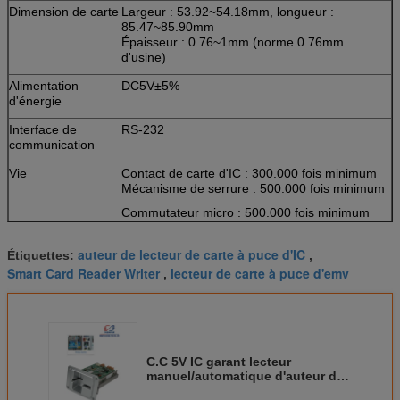
Dimension de carte
Largeur : 53.92~54.18mm, longueur :
85.47~85.90mm
Épaisseur : 0.76~1mm (norme 0.76mm
d'usine)
Alimentation
DC5V±5%
d'énergie
Interface de
RS-232
communication
Vie
Contact de carte d'IC : 300.000 fois minimum
Mécanisme de serrure : 500.000 fois minimum
Commutateur micro : 500.000 fois minimum
M.T.B.F
100.000 heures (composants électroniques
>
auteur de lecteur de carte à puce d'IC
Étiquettes:
,
seulement)
Smart Card Reader Writer
lecteur de carte à puce d'emv
,
Conditions
Opération : 0℃~50℃/0 | Rhésus de 90% (non
environnementales
condensation)
Stockage : - 25℃~80℃/0 | Rhésus de 95%
(non condensation)
Poids
Au sujet de 240g
C.C 5V IC garant lecteur
manuel/automatique d'auteur de
lecteur de cartes, d'éjection de