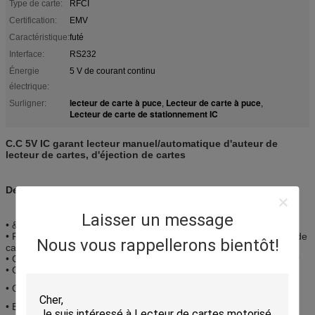
Type de carte:
RFCI
Certification:
EMV
Caractéristique:
futé
Interface:
RS232
Énergie
5 V de courant continu
électrique:
lecteur de carte à puce
Lecteur de carte à puce
Surligner:
,
,
Lecteur de carte de stationnement IC
C.C 5V IC garant lecteur manuel/automatique d'auteur de
lecteur de cartes, d'éjection de cartes
Description :
Laisser un message
• &write lu par carte d'IC&RF
• Fermez à clef automatiquement éjection manuelle/automatique de
Nous vous rappellerons bientôt!
carte, de carte
• Conception spéciale pour le lecteur protecteur du corps étranger
• Options multiples d'encadrement
• Option de conseil de PSAM
• EMV certifié