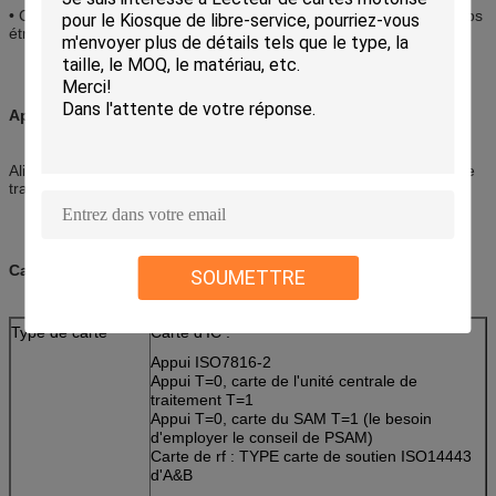
• Conception spéciale de cloison pour le lecteur protecteur du corps
étranger
Applications :
Alimentez la distribution, jeu, gouvernement, système se garant, le
transport CAF, utilité
Caractéristiques :
SOUMETTRE
Type de carte
Carte d'IC :
Appui ISO7816-2
Appui T=0, carte de l'unité centrale de
traitement T=1
Appui T=0, carte du SAM T=1 (le besoin
d'employer le conseil de PSAM)
Carte de rf : TYPE carte de soutien ISO14443
d'A&B