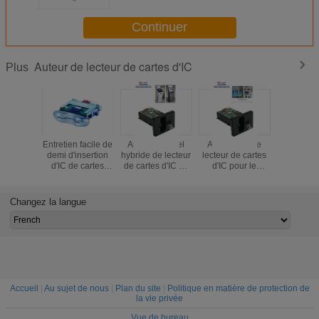
cartes
Continuer
Auteur de lecteur de cartes d'IC
Plus
Entretien facile de
Auteur manuel
Auteur futé de
Auteur de 
demi d'insertion
hybride de lecteur
lecteur de cartes
de cartes 
d'IC de cartes
de cartes d'IC de
d'IC pour le
central
auteur de lecteur
puce de l'insertion
kiosque de
traitemen
pour la
rf, lecteur de
l'information,
pour la m
fente/machine de
Smart Card de
auteur de lecteur
de jeu, l
Changez la langue
jeu
bande
de cartes de RFID
d'atmos
magnétique
Smart 
Accueil
|
Au sujet de nous
|
Plan du site
|
Politique en matière de protection de
la vie privée
Vue de bureau