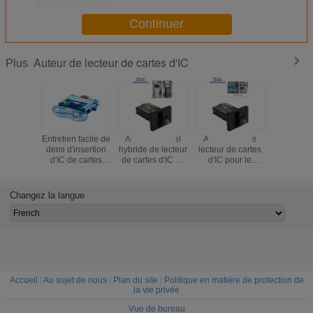
Continuer
Auteur de lecteur de cartes d'IC
Plus
Entretien facile de
Auteur manuel
Auteur futé de
Auteur de 
demi d'insertion
hybride de lecteur
lecteur de cartes
de cartes 
d'IC de cartes
de cartes d'IC de
d'IC pour le
central
auteur de lecteur
puce de l'insertion
kiosque de
traitemen
pour la
rf, lecteur de
l'information,
pour la m
fente/machine de
Smart Card de
auteur de lecteur
de jeu, l
Changez la langue
jeu
bande
de cartes de RFID
d'atmos
magnétique
Smart 
Accueil
|
Au sujet de nous
|
Plan du site
|
Politique en matière de protection de
la vie privée
Vue de bureau