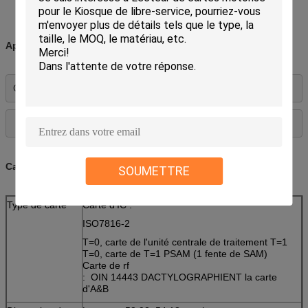
Applications :
Cabine téléphonique, jeu, utilité
Caractéristiques :
SOUMETTRE
Type de carte
Carte d'IC :
ISO7816-2
T=0, carte de l'unité centrale de traitement T=1
T=0, carte de T=1 PSAM (1 fente de SAM)
Carte de rf
: OIN 14443 DACTYLOGRAPHIENT la carte
d'A&B