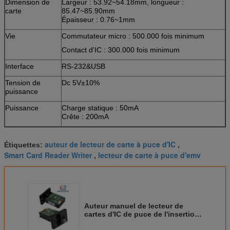
Dimension de
Largeur : 53.92~54.18mm, longueur :
carte
85.47~85.90mm
Épaisseur : 0.76~1mm
Vie
Commutateur micro : 500.000 fois minimum
Contact d'IC : 300.000 fois minimum
Interface
RS-232&USB
Tension de
Dc 5V±10%
puissance
Puissance
Charge statique : 50mA
Crête : 200mA
Environnement
Opération : 0℃~50℃, Rhésus de 0~90% (non
condensation)
auteur de lecteur de carte à puce d'IC
Étiquettes:
,
Stockage : -25℃~80℃, Rhésus de 0~95% (non
Smart Card Reader Writer
lecteur de carte à puce d'emv
,
condensation)
Poids
Au sujet de 200g
Auteur manuel de lecteur de
cartes d'IC de puce de l'insertion
rf